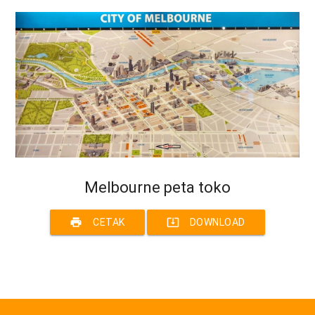
Melbourne peta toko
print
system_update_alt
CETAK
DOWNLOAD