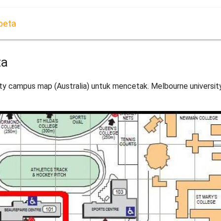
peta
ta
sity campus map (Australia) untuk mencetak. Melbourne universi