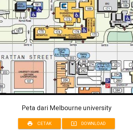
Peta dari Melbourne university
print
system_update_alt
CETAK
DOWNLOAD