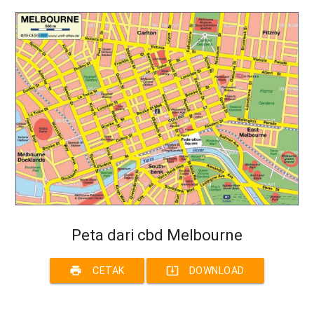
Peta dari cbd Melbourne
print
system_update_alt
CETAK
DOWNLOAD