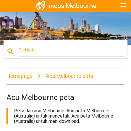
menu
search
Cari peta
Homepage
Acu Melbourne peta
Acu Melbourne peta
Peta dari acu Melbourne. Acu peta Melbourne
(Australia) untuk mencetak. Acu peta Melbourne
(Australia) untuk men-download.