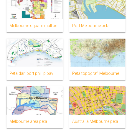
Melbourne square mall peta
Port Melbourne peta
Peta dari port phillip bay
Peta topografi Melbourne
Melbourne area peta
Australia Melbourne peta