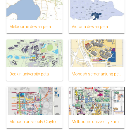
Melbourne dewan peta
Victoria dewan peta
Deakin university peta
Monash semenanjung peta
Monash university Clayton campus peta
Melbourne university kampus peta