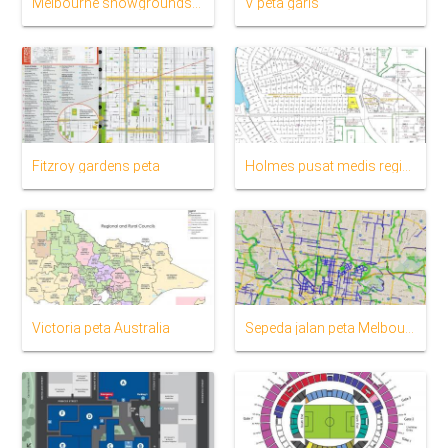
Melbourne showgrounds peta
V peta garis
Fitzroy gardens peta
Holmes pusat medis regional peta
Victoria peta Australia
Sepeda jalan peta Melbourne