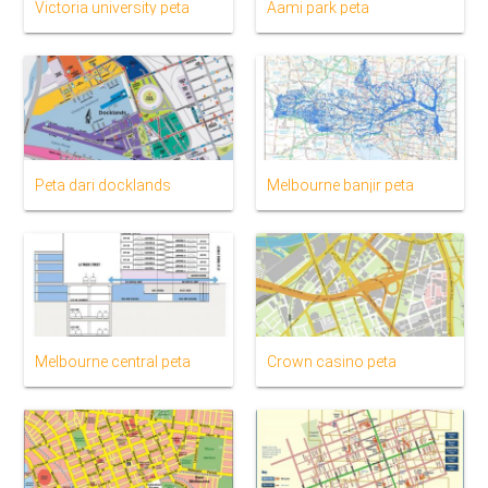
Victoria university peta
Aami park peta
Peta dari docklands
Melbourne banjir peta
Melbourne central peta
Crown casino peta